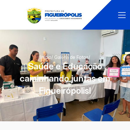
Início
/ Galeria de Fotos
/
Saúde e Educação
caminhando juntas em
Figueirópolis!