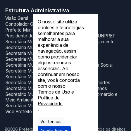
Estrutura Administrativa
Visão Geral
O nosso site utiliza
Controlador Geral do Município
cookies e tecnologias
Prefeito Municipal
semelhantes para
Presidente do Fundo de Previdência Social- FUNPREF
melhorar a sua
Secretária Municipal de Administração e Planejamento
experiência de
Secretaria Municipal de Cultura e Eventos
navegação, assim
Secretaria Municipal de Esporte
como providenciar
Secretária Municipal de Gabinete
alguns recursos
Secretária Municipal de Trabalho e Assistência Social
essenciais. Ao
Secretário Municipal de Educação
continuar em nosso
Secretário Municipal de Finanças
site, você concorda
Secretário Municipal de Infraestrutura e Transportes
com o nosso
Secretário Municipal de Obras e Serviços Urbanos
Termos de Uso e
Secretário Municipal de Produção, Indústria,Comércio e
Política de
Meio Ambiente
Privacidade
Secretário Municipal de Saúde.
.
Vice Prefeito Municipal
Ver termos
©2026 Prefeitura Municipal de Figueirópolis. Todos os direitos
Aceitar termos