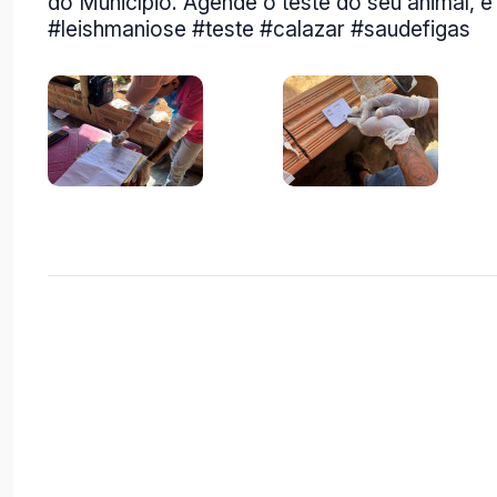
do Município. Agende o teste do seu animal, e
#leishmaniose #teste #calazar #saudefigas