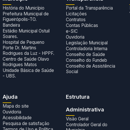
História do Município
Portal da Transparência
Prefeitura Municipal de
Licitações
Figueirópolis-TO.
Contratos
Bandeira
Contas Públicas
Estádio Municipal Ostuil
e-SIC
Soares.
Ouvidoria
Hospital de Pequeno
Legislação Municipal
Porte Dr. Martins
Controladoria Interna
Rodrigues da Luz - HPPF.
Conselho de Saúde
Centro de Saúde Olavo
Conselho do Fundeb
Rodrigues Matos
Conselho de Assistência
Unidade Básica de Saúde
Social
- UBS.
Ajuda
Estrutura
Mapa do site
Administrativa
Ouvidoria
Acessibilidade
Visão Geral
Pesquisa de satisfação
Controlador Geral do
Termos de Uso e Política