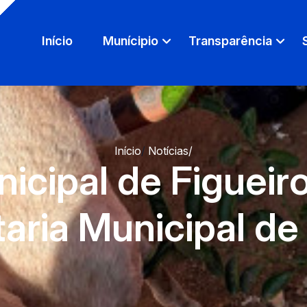
Início
Munícipio
Transparência
Início
/
Notícias
/
icipal de Figueir
aria Municipal d