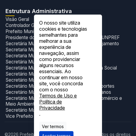
Estrutura Administrativa
Visão Geral
O nosso site utiliza
Controlador Geral do Município
cookies e tecnologias
Prefeito Municipal
semelhantes para
Presidente do Fundo de Previdência Social- FUNPREF
melhorar a sua
Secretária Municipal de Administração e Planejamento
experiência de
Secretaria Municipal de Cultura e Eventos
navegação, assim
Secretaria Municipal de Esporte
como providenciar
Secretária Municipal de Gabinete
alguns recursos
Secretária Municipal de Trabalho e Assistência Social
essenciais. Ao
Secretário Municipal de Educação
continuar em nosso
Secretário Municipal de Finanças
site, você concorda
Secretário Municipal de Infraestrutura e Transportes
com o nosso
Secretário Municipal de Obras e Serviços Urbanos
Termos de Uso e
Secretário Municipal de Produção, Indústria,Comércio e
Política de
Meio Ambiente
Privacidade
Secretário Municipal de Saúde.
.
Vice Prefeito Municipal
Ver termos
©2026 Prefeitura Municipal de Figueirópolis. Todos os direitos
Aceitar termos