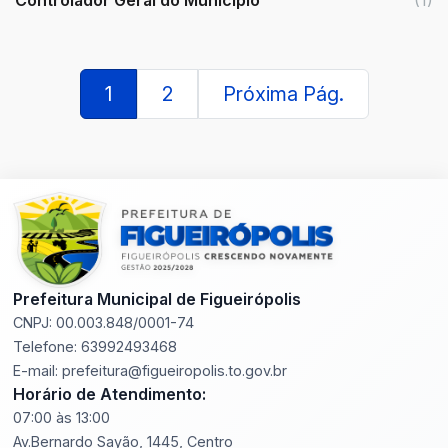
(1)
1
2
Próxima Pág.
Prefeitura Municipal de Figueirópolis
CNPJ: 00.003.848/0001-74
Telefone: 63992493468
E-mail: prefeitura@figueiropolis.to.gov.br
Horário de Atendimento:
07:00 às 13:00
Av.Bernardo Sayão, 1445, Centro