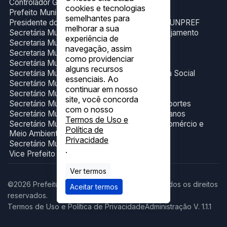
Controlador Geral do Município
cookies e tecnologias
Prefeito Municipal
semelhantes para
Presidente do Fundo de Previdência Social- FUNPREF
melhorar a sua
Secretária Municipal de Administração e Planejamento
experiência de
Secretaria Municipal de Cultura e Eventos
navegação, assim
Secretaria Municipal de Esporte
como providenciar
Secretária Municipal de Gabinete
alguns recursos
Secretária Municipal de Trabalho e Assistência Social
essenciais. Ao
Secretário Municipal de Educação
continuar em nosso
Secretário Municipal de Finanças
site, você concorda
Secretário Municipal de Infraestrutura e Transportes
com o nosso
Secretário Municipal de Obras e Serviços Urbanos
Termos de Uso e
Secretário Municipal de Produção, Indústria,Comércio e
Política de
Meio Ambiente
Privacidade
Secretário Municipal de Saúde.
.
Vice Prefeito Municipal
Ver termos
©2026 Prefeitura Municipal de Figueirópolis. Todos os direitos
Aceitar termos
reservados.
Termos de Uso e Política de Privacidade
Administração V. 1.1.1