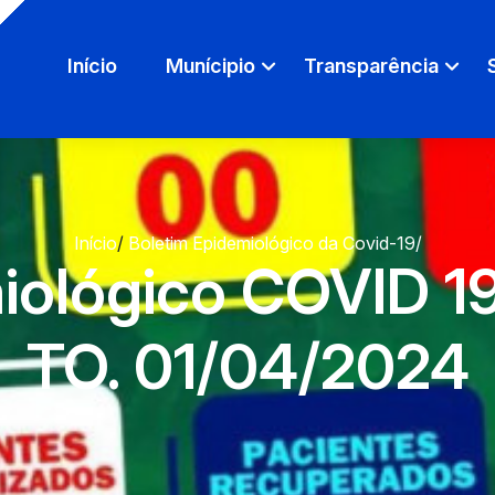
Início
Munícipio
Transparência
Início
/
Boletim Epidemiológico da Covid-19
/
iológico COVID 19-
TO. 01/04/2024