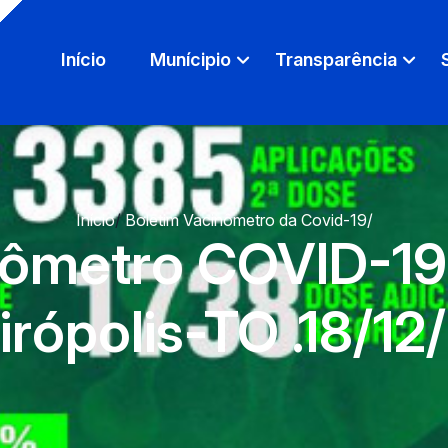
Início
Munícipio
Transparência
Início
/
Boletim Vacinômetro da Covid-19
/
nômetro COVID-19-
irópolis-TO .18/12