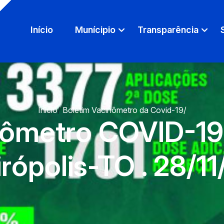
Início
Munícipio
Transparência
Início
/
Boletim Vacinômetro da Covid-19
/
nômetro COVID-19-
rópolis-TO . 28/1