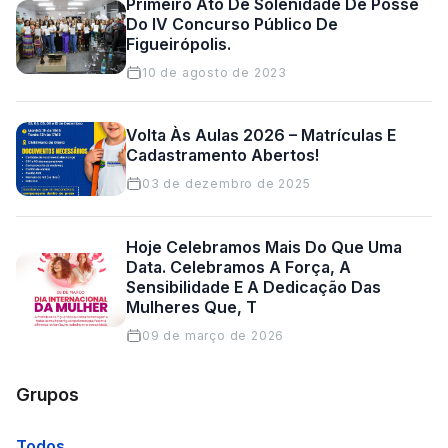
Primeiro Ato De Solenidade De Posse
Do IV Concurso Público De
Figueirópolis.
10 de agosto de 2023
Volta Às Aulas 2026 – Matrículas E
Cadastramento Abertos!
03 de dezembro de 2025
Hoje Celebramos Mais Do Que Uma
Data. Celebramos A Força, A
Sensibilidade E A Dedicação Das
Mulheres Que, T
09 de março de 2026
Grupos
Todos