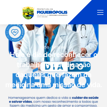
Início
/
Notícias
/
Hoje é dia de reconhecer o
trabalho e a dedicação
daqueles que fazem da
medicina uma missão de vida.