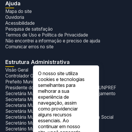
Ajuda
Mapa do site
Ouvidoria
Acessibilidade
Pesquisa de satisfação
Termos de Uso e Política de Privacidade
Não encontrei a informação e preciso de ajuda
Comunicar erros no site
Estrutura Administrativa
Visão Geral
O nosso site utiliza
Controlador Geral do Município
cookies e tecnologias
Prefeito Municipal
semelhantes para
Presidente do Fundo de Previdência Social- FUNPREF
melhorar a sua
Secretária Municipal de Administração e Planejamento
experiência de
Secretaria Municipal de Cultura e Eventos
navegação, assim
Secretaria Municipal de Esporte
como providenciar
Secretária Municipal de Gabinete
alguns recursos
Secretária Municipal de Trabalho e Assistência Social
essenciais. Ao
Secretário Municipal de Educação
continuar em nosso
Secretário Municipal de Finanças