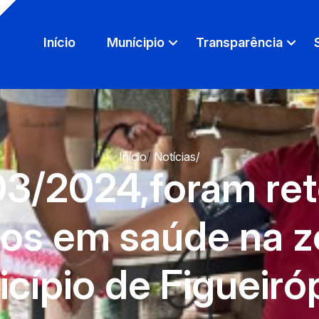
Início
Munícipio
Transparência
Início
/
Notícias
/
/03/2024,foram re
os em saúde na zo
cípio de Figueiróp