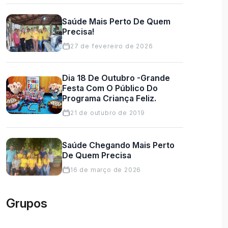
Saúde Mais Perto De Quem
Precisa!
27 de fevereiro de 2026
Dia 18 De Outubro -Grande
Festa Com O Público Do
Programa Criança Feliz.
21 de outubro de 2019
Saúde Chegando Mais Perto
De Quem Precisa
16 de março de 2026
Grupos