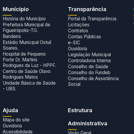
Munícipio
Transparência
História do Município
Portal da Transparência
Prefeitura Municipal de
Licitações
Figueirópolis-TO.
Contratos
Bandeira
Contas Públicas
Estádio Municipal Ostuil
e-SIC
Soares.
Ouvidoria
Hospital de Pequeno
Legislação Municipal
Porte Dr. Martins
Controladoria Interna
Rodrigues da Luz - HPPF.
Conselho de Saúde
Centro de Saúde Olavo
Conselho do Fundeb
Rodrigues Matos
Conselho de Assistência
Unidade Básica de Saúde
Social
- UBS.
Ajuda
Estrutura
Mapa do site
Administrativa
Ouvidoria
Acessibilidade
Visão Geral