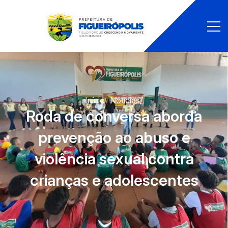
Início
/
Notícias
/
Roda de conversa aborda
prevenção ao abuso e
violência sexual contra
crianças e adolescentes