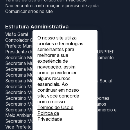
Não encontrei a informação e preciso de ajuda
Comunicar erros no site
Estrutura Administrativa
Visão Geral
O nosso site utiliza
Controlador Geral do Município
cookies e tecnologias
Prefeito Municipal
semelhantes para
Presidente do Fundo de Previdência Social- FUNPREF
melhorar a sua
Secretária Municipal de Administração e Planejamento
experiência de
Secretaria Municipal de Cultura e Eventos
navegação, assim
Secretaria Municipal de Esporte
como providenciar
Secretária Municipal de Gabinete
alguns recursos
Secretária Municipal de Trabalho e Assistência Social
essenciais. Ao
Secretário Municipal de Educação
continuar em nosso
Secretário Municipal de Finanças
site, você concorda
Secretário Municipal de Infraestrutura e Transportes
com o nosso
Secretário Municipal de Obras e Serviços Urbanos
Termos de Uso e
Secretário Municipal de Produção, Indústria,Comércio e
Política de
Meio Ambiente
Privacidade
Secretário Municipal de Saúde.
.
Vice Prefeito Municipal