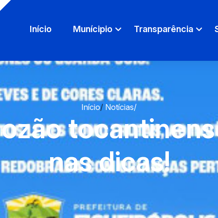
Início
Munícipio
Transparência
Início
/
Notícias
/
rãozão tocantinens
nas dicas!