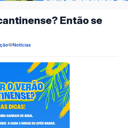
ocantinense? Então se
ição
Notícias