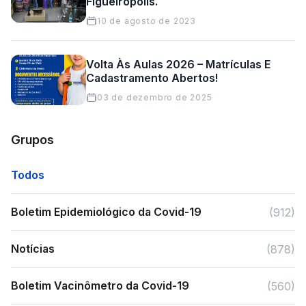
Figueirópolis.
10 de agosto de 2023
Volta Às Aulas 2026 – Matrículas E
Cadastramento Abertos!
03 de dezembro de 2025
Grupos
Todos
Boletim Epidemiológico da Covid-19
(912)
Notícias
(878)
Boletim Vacinômetro da Covid-19
(560)