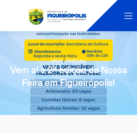
Início
/
Notícias
/
Vem aí a 2ª edição da Nossa
Feira em Figueirópolis!