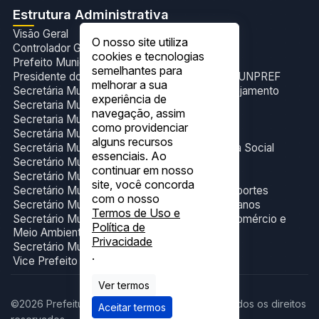
Estrutura Administrativa
Visão Geral
O nosso site utiliza
Controlador Geral do Município
cookies e tecnologias
Prefeito Municipal
semelhantes para
Presidente do Fundo de Previdência Social- FUNPREF
melhorar a sua
Secretária Municipal de Administração e Planejamento
experiência de
Secretaria Municipal de Cultura e Eventos
navegação, assim
Secretaria Municipal de Esporte
como providenciar
Secretária Municipal de Gabinete
alguns recursos
Secretária Municipal de Trabalho e Assistência Social
essenciais. Ao
Secretário Municipal de Educação
continuar em nosso
Secretário Municipal de Finanças
site, você concorda
Secretário Municipal de Infraestrutura e Transportes
com o nosso
Secretário Municipal de Obras e Serviços Urbanos
Termos de Uso e
Secretário Municipal de Produção, Indústria,Comércio e
Política de
Meio Ambiente
Privacidade
Secretário Municipal de Saúde.
.
Vice Prefeito Municipal
Ver termos
©2026 Prefeitura Municipal de Figueirópolis. Todos os direitos
Aceitar termos