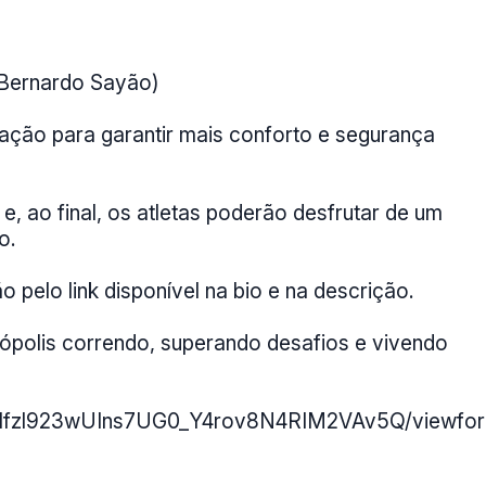
. Bernardo Sayão)
ação para garantir mais conforto e segurança
, ao final, os atletas poderão desfrutar de um
o.
o pelo link disponível na bio e na descrição.
rópolis correndo, superando desafios e vivendo
potIfzl923wUIns7UG0_Y4rov8N4RIM2VAv5Q/viewfo