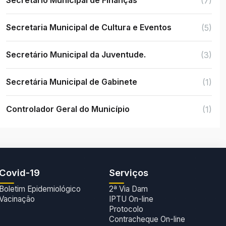
Secretário Municipal de Finanças
(7)
Secretaria Municipal de Cultura e Eventos
(5)
Secretário Municipal da Juventude.
(3)
Secretária Municipal de Gabinete
(1)
Controlador Geral do Município
(1)
Covid-19
Serviços
Boletim Epidemiológico
2ª Via Dam
Vacinação
IPTU On-line
Protocolo
Contracheque On-line