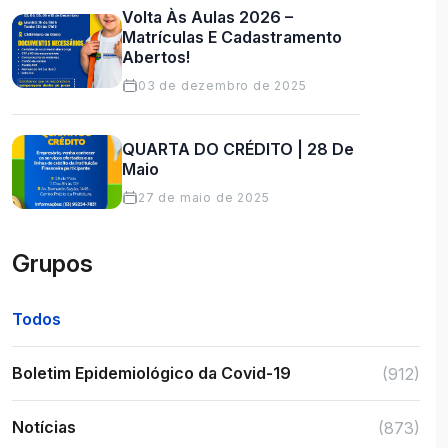
Volta Às Aulas 2026 –
Matrículas E Cadastramento
Abertos!
03 de dezembro de 2025
QUARTA DO CRÉDITO | 28 De
Maio
27 de maio de 2025
Grupos
Todos
Boletim Epidemiológico da Covid-19
(912)
Notícias
(873)