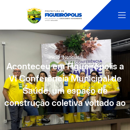
Início
/
Notícias
/
Aconteceu em Figueirópolis a
VI Conferência Municipal de
Saúde, um espaço de
construção coletiva voltado ao