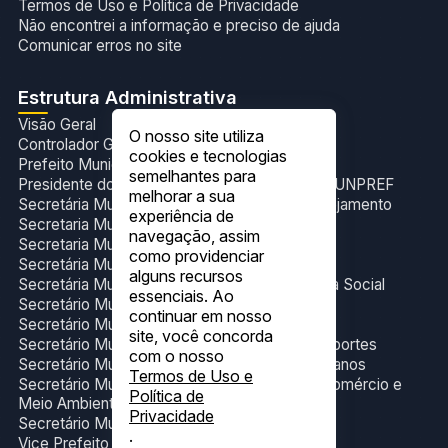
Termos de Uso e Política de Privacidade
Não encontrei a informação e preciso de ajuda
Comunicar erros no site
Estrutura Administrativa
Visão Geral
O nosso site utiliza
Controlador Geral do Município
cookies e tecnologias
Prefeito Municipal
semelhantes para
Presidente do Fundo de Previdência Social- FUNPREF
melhorar a sua
Secretária Municipal de Administração e Planejamento
experiência de
Secretaria Municipal de Cultura e Eventos
navegação, assim
Secretaria Municipal de Esporte
como providenciar
Secretária Municipal de Gabinete
alguns recursos
Secretária Municipal de Trabalho e Assistência Social
essenciais. Ao
Secretário Municipal de Educação
continuar em nosso
Secretário Municipal de Finanças
site, você concorda
Secretário Municipal de Infraestrutura e Transportes
com o nosso
Secretário Municipal de Obras e Serviços Urbanos
Termos de Uso e
Secretário Municipal de Produção, Indústria,Comércio e
Política de
Meio Ambiente
Privacidade
Secretário Municipal de Saúde.
.
Vice Prefeito Municipal