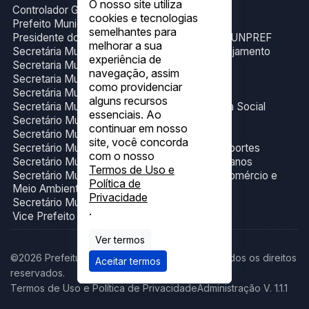
O nosso site utiliza
Controlador Geral do Município
cookies e tecnologias
Prefeito Municipal
semelhantes para
Presidente do Fundo de Previdência Social- FUNPREF
melhorar a sua
Secretária Municipal de Administração e Planejamento
experiência de
Secretaria Municipal de Cultura e Eventos
navegação, assim
Secretaria Municipal de Esporte
como providenciar
Secretária Municipal de Gabinete
alguns recursos
Secretária Municipal de Trabalho e Assistência Social
essenciais. Ao
Secretário Municipal de Educação
continuar em nosso
Secretário Municipal de Finanças
site, você concorda
Secretário Municipal de Infraestrutura e Transportes
com o nosso
Secretário Municipal de Obras e Serviços Urbanos
Termos de Uso e
Secretário Municipal de Produção, Indústria,Comércio e
Política de
Meio Ambiente
Privacidade
Secretário Municipal de Saúde.
.
Vice Prefeito Municipal
Ver termos
©2026 Prefeitura Municipal de Figueirópolis. Todos os direitos
Aceitar termos
reservados.
Termos de Uso e Política de Privacidade
Administração V. 1.1.1