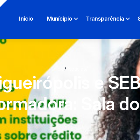
Início
Munícipio
Transparência
Início
/
Notícias
/
Figueirópolis e 
formadora: Sala 