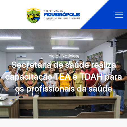
Início
/
Notícias
/
Secretaria de saúde realiza
capacitação TEA e TDAH para
os profissionais da saúde