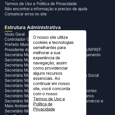
Termos de Uso e Política de Privacidade
Não encontrei a informação e preciso de ajuda
Comunicar erros no site
Estrutura Administrativa
Visão Geral
O nosso site utiliza
Controlador Geral do Município
cookies e tecnologias
Prefeito Municipal
semelhantes para
Presidente do Fundo de Previdência Social- FUNPREF
melhorar a sua
Secretária Municipal de Administração e Planejamento
experiência de
Secretaria Municipal de Cultura e Eventos
navegação, assim
Secretaria Municipal de Esporte
como providenciar
Secretária Municipal de Gabinete
alguns recursos
Secretária Municipal de Trabalho e Assistência Social
essenciais. Ao
Secretário Municipal de Educação
continuar em nosso
Secretário Municipal de Finanças
site, você concorda
Secretário Municipal de Infraestrutura e Transportes
com o nosso
Secretário Municipal de Obras e Serviços Urbanos
Termos de Uso e
Secretário Municipal de Produção, Indústria,Comércio e
Política de
Meio Ambiente
Privacidade
Secretário Municipal de Saúde.
.