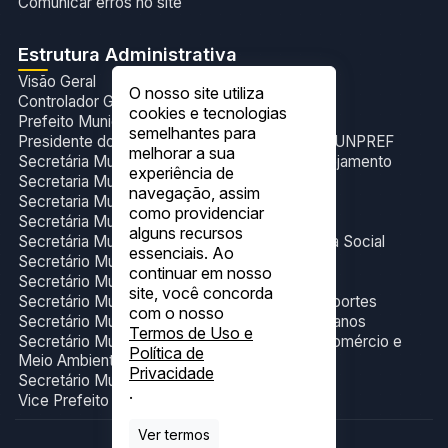
Comunicar erros no site
Estrutura Administrativa
Visão Geral
O nosso site utiliza
Controlador Geral do Município
cookies e tecnologias
Prefeito Municipal
semelhantes para
Presidente do Fundo de Previdência Social- FUNPREF
melhorar a sua
Secretária Municipal de Administração e Planejamento
experiência de
Secretaria Municipal de Cultura e Eventos
navegação, assim
Secretaria Municipal de Esporte
como providenciar
Secretária Municipal de Gabinete
alguns recursos
Secretária Municipal de Trabalho e Assistência Social
essenciais. Ao
Secretário Municipal de Educação
continuar em nosso
Secretário Municipal de Finanças
site, você concorda
Secretário Municipal de Infraestrutura e Transportes
com o nosso
Secretário Municipal de Obras e Serviços Urbanos
Termos de Uso e
Secretário Municipal de Produção, Indústria,Comércio e
Política de
Meio Ambiente
Privacidade
Secretário Municipal de Saúde.
.
Vice Prefeito Municipal
Ver termos