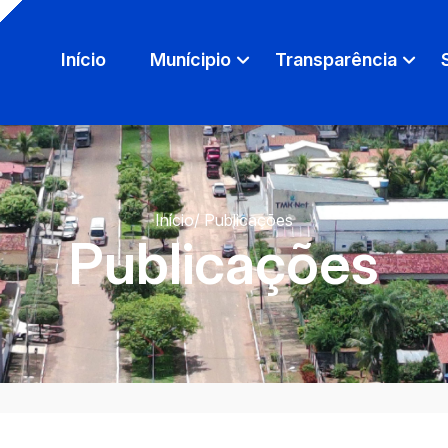
Início
Munícipio
Transparência
Início
/ Publicações
Publicações