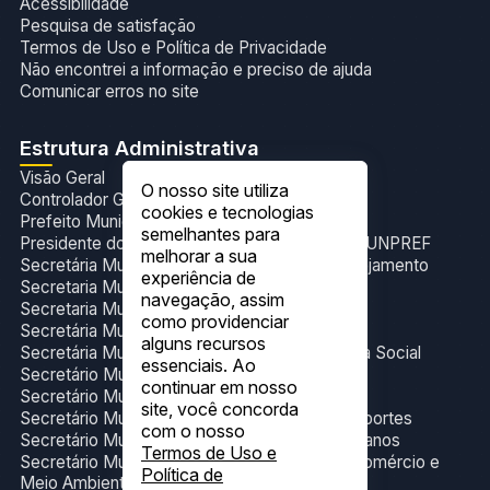
Acessibilidade
Pesquisa de satisfação
Termos de Uso e Política de Privacidade
Não encontrei a informação e preciso de ajuda
Comunicar erros no site
Estrutura Administrativa
Visão Geral
O nosso site utiliza
Controlador Geral do Município
cookies e tecnologias
Prefeito Municipal
semelhantes para
Presidente do Fundo de Previdência Social- FUNPREF
melhorar a sua
Secretária Municipal de Administração e Planejamento
experiência de
Secretaria Municipal de Cultura e Eventos
navegação, assim
Secretaria Municipal de Esporte
como providenciar
Secretária Municipal de Gabinete
alguns recursos
Secretária Municipal de Trabalho e Assistência Social
essenciais. Ao
Secretário Municipal de Educação
continuar em nosso
Secretário Municipal de Finanças
site, você concorda
Secretário Municipal de Infraestrutura e Transportes
com o nosso
Secretário Municipal de Obras e Serviços Urbanos
Termos de Uso e
Secretário Municipal de Produção, Indústria,Comércio e
Política de
Meio Ambiente