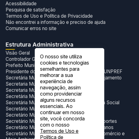
Acessibilidade
Pesquisa de satisfação
Termos de Uso e Política de Privacidade
Não encontrei a informação e preciso de ajuda
Comunicar erros no site
Estrutura Administrativa
Visão Geral
O nosso site utiliza
Controlador Geral do Município
cookies e tecnologias
Prefeito Municipal
semelhantes para
Presidente do Fundo de Previdência Social- FUNPREF
melhorar a sua
Secretária Municipal de Administração e Planejamento
experiência de
Secretaria Municipal de Cultura e Eventos
navegação, assim
Secretaria Municipal de Esporte
como providenciar
Secretária Municipal de Gabinete
alguns recursos
Secretária Municipal de Trabalho e Assistência Social
essenciais. Ao
Secretário Municipal de Educação
continuar em nosso
Secretário Municipal de Finanças
site, você concorda
Secretário Municipal de Infraestrutura e Transportes
com o nosso
Secretário Municipal de Obras e Serviços Urbanos
Termos de Uso e
Secretário Municipal de Produção, Indústria,Comércio e
Política de